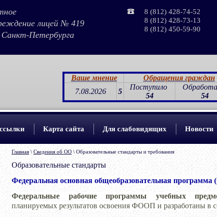
тное
8 (812) 428-74-52
8 (812) 428-73-13
реждение лицей № 419
8 (812) 450-59-90
а Санкт-Петербурга
Ваше мнение
Обращения граждан
Поступило
Обработ
7.08.2026
5
54
54
 ссылки
Карта сайта
Для слабовидящих
Новости
Главная
\
Сведения об ОО
\ Образовательные стандарты и требования
Образовательные стандарты
Федеральная основная общеобразовательная программа
Федеральные рабочие программы учебных пред
планируемых результатов освоения ФООП и разработаны в 