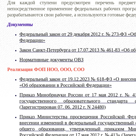
Для каждой ступени предусмотрен перечень предмет
непосредственное применение федеральных рабочих програ
разрабатываются свои рабочие, а используются готовые фед
Документы
Федеральный закон от 29 декабря 2012 г. № 273-ФЗ «О
Федерации»
Закон Санкт-Петербурга от 17.07.2013 № 461-83 «Об о
Нормативные документы ОВЗ
Реализация ФОП НОО, ООО, СОО
Федеральный закон от 19.12.2023 № 618-ФЗ «О внесе
«Об образовании в Российской Федерации»
Приказ Минобрнауки России от 17 мая 2012 г. № 4
государственного образовательного стандарта
(Зарегистрирован 07. 06. 2012 г. N 24480)
Приказ Министерства просвещения Российской Фе
внесении изменений в федеральный государственный 
общего образования, утвержденный приказом Мин
Российской Федерации от 17 мая 2012 г. № 413» (Зарег