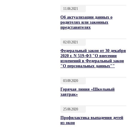
11.06.2021
Об актуализации данных о
родителях или законных
представителях
02.03.2021
Федеральный закон от 30 декабря
2020 г. N 519-ФЗ "О внесении
изменений в Федеральный закон
"О персональных данных""
03.09.2020
Горячая линия «Школьный
завтрак»
25.06.2020
Профилактика выпадения детей
из окон