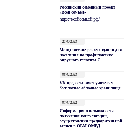
Российский семейный проект
«Всей семьей»
https://всейсемьей.рф/
23.06.2023
Методические рекомендации для
населения по профилактике
вирусного гепатита С
08.02.2023
VK предоставляет учителям
бесплатное облачное хранилище
07.07.2022
Информация о возможности
получения консультаций,
осуществления предварительной
записи в ОВМ ОМВД