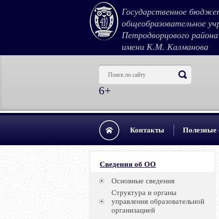
Государственное бюдже
общеобразовательное уч
Петродворцового район
имени К.М. Калманова
6+
Контакты
Полезные
Сведения об ОО
Основные сведения
Структура и органы
управления образовательной
организацией