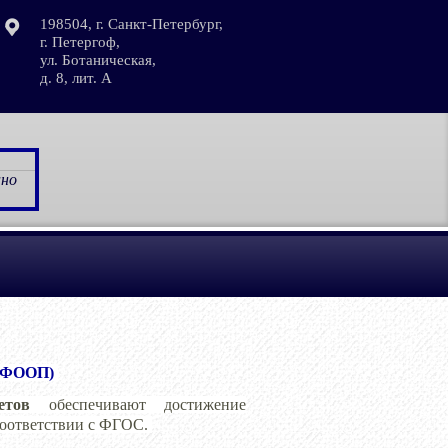
198504, г. Санкт-Петербург,
г. Петергоф,
ул. Ботаническая,
д. 8, лит. А
ано
 (ФООП)
метов
обеспечивают достижение
соответствии с ФГОС.