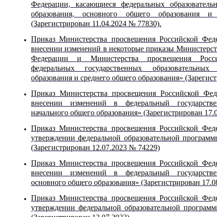
Федерации, касающиеся федеральных образователь
образования, основного общего образования и
(Зарегистрирован 11.04.2024 № 77830).
Приказ Министерства просвещения Российской Фед
внесении изменений в некоторые приказы Министерст
Федерации и Министерства просвещения Росси
федеральных государственных образовательных
образования и среднего общего образования» (Зарегис
Приказ Министерства просвещения Российской Фе
внесении изменений в федеральный государстве
начального общего образования» (Зарегистрирован 17.
Приказ Министерства просвещения Российской Фед
утверждении федеральной образовательной программ
(Зарегистрирован 12.07.2023 № 74229)
Приказ Министерства просвещения Российской Фе
внесении изменений в федеральный государстве
основного общего образования» (Зарегистрирован 17.0
Приказ Министерства просвещения Российской Фед
утверждении федеральной образовательной программ